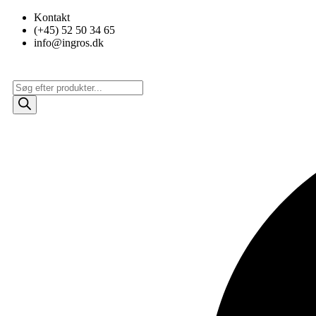
Videre
Kontakt
til
(+45) 52 50 34 65
indhold
info@ingros.dk
Products
search