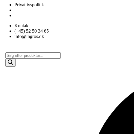
Privatlivspolitik
Videre
Kontakt
til
(+45) 52 50 34 65
indhold
info@ingros.dk
Products
search